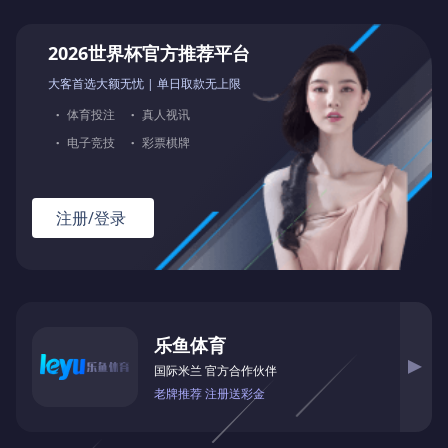
首页
中国足球
分类：
中国足球
体育赛事运营水平不断提高，体
育赛事运营要做什么
文章大纲 1. 引言（H1） 体育赛
事的重要性 近年来体育赛事运营
水平的提升 2. 体育赛事运营的核
371
2026-03-26
心要素（H2） 赛事规划与组织
（H3） 场地与设施管理（H...