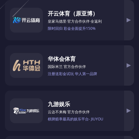
世界足坛新星崭露头角，2021年
世界足坛50大新星
世界足坛新星崭露头角 目录 引言
什么是世界足坛新星 为什么新星
如此重要 近年来的新...
346
2026-03-24
世界篮球锦标赛筹备推进，篮球
世界锦标赛( )年举办一次
世界篮球锦标赛筹备推进 世界篮
球锦标赛筹备推进 在全球篮球爱
好者的共同期待下，世界篮球锦
329
2026-03-24
标赛（World Basketball
Championship）的筹备工作正在
中国马拉松锦标赛济南站，选手
有条不紊地推进。本文将详细
在古城赛道中传递速度与激情，
介...
济南马拉松线路
中国马拉松锦标赛济南站，选手
在古城赛道中传递速度与激情 目
录 引言 1.1 关于中国马拉松锦标
365
2026-03-17
赛 1.2 济南站的特色 历史背景
2...