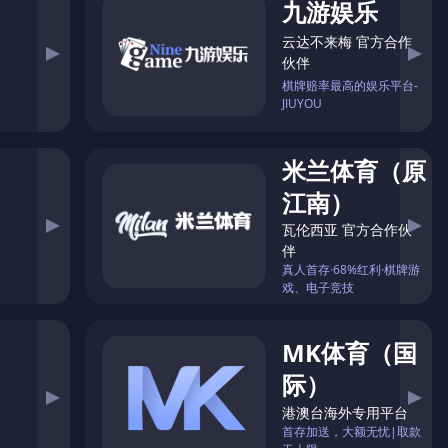
名将闯入女单决赛 再次演绎黑马本色
足球比赛数据算法研究，足球比赛技
4
术数据统计表格
泳
足球鞋如何选择，足球鞋挑什么样的
5
好
足球比赛裁判规则说明，足球裁判法
6
规则
。
足球守门员训练方法，足球守门员训
7
练实战宝典
电竞世界锦标赛观众人数创新高，电
8
竞世界赛几年一次