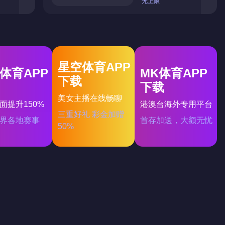
最新文章
足球鞋如何选择，足球
鞋挑什么样的好
2026-03-30
0
足球守门员训练方法，
足球守门员训练实战宝
典
2026-03-29
0
足球比赛数据算法研
究，足球比赛技术数据
统计表格
2026-03-29
0
足球比赛裁判规则说
明，足球裁判法规则
2026-03-28
0