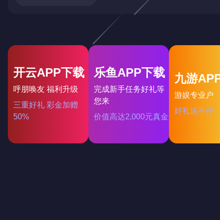
2. 参赛选手
2.1 主要竞争者