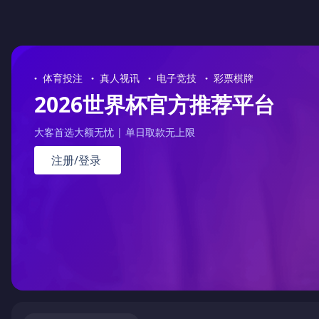
首页
体育资讯
首页
体育资讯
文章正文
全国游泳锦标赛男子200米自由泳 
T9F5rQ37c2tsY8
中国游泳锦标赛男子200米自由泳
引言
在2023年的全国游泳锦标赛上，一个意想不到
的冠军。本文将详细介绍这场令人瞩目的赛事，