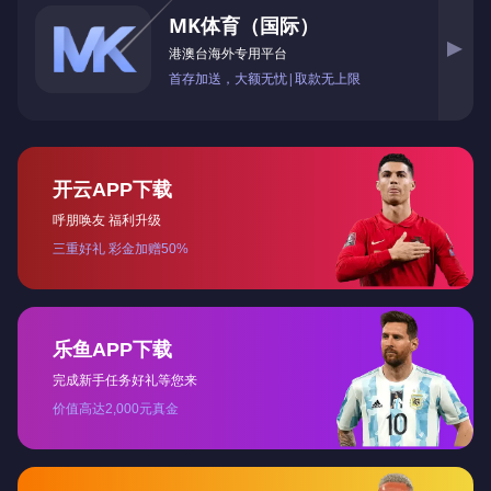
H3: 第二节
天津女篮稍微调整了战术，试图扳回局势。
H3: 第三节
四川女篮继续保持高强度的进攻，并在这一
节取得了绝对优势。
H3: 第四节
比赛进入白热化阶段，两队都全力以赴。
五、关键球员表现
H2: 关键球员表现
H3: 四川女篮的主力
主力球员们的出色表现，成为了球队的最大