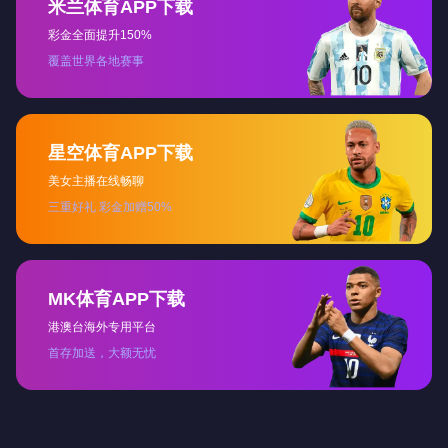
H3: 防守数据
天津女篮在防守端的数据，展现了他们的努
力和局限性。
H3: 综合数据对比
综合比较两队在比赛中的各项数据，得出结
论。
七、赛后反应
H2: 赛后反应
H3: 四川女篮的教练和球员反应
教练和球员们对比赛的评价，展现了他们的
自信和满意。