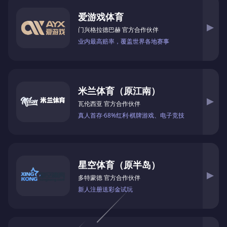
H2: 比赛前的预期
H3: 专家分析
专家们对这场比赛都进行了详细的分析，预
测这将是一场高水平的对决。
H3: 球迷们的期待
球迷们对于这场比赛充满了期待，希望能看
到精彩的比赛。
四、比赛过程
H2: 比赛过程
H3: 第一节
比赛一开始，四川女篮就展现了强大的攻
势。