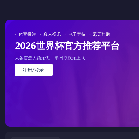
首页
体育资讯
首页
五大联赛
文章正文
T9F5rQ37c2tsY8
赛事大纲
一、引言
1.1 赛事背景介绍
1.2 辽宁 vs 广厦的历史交锋