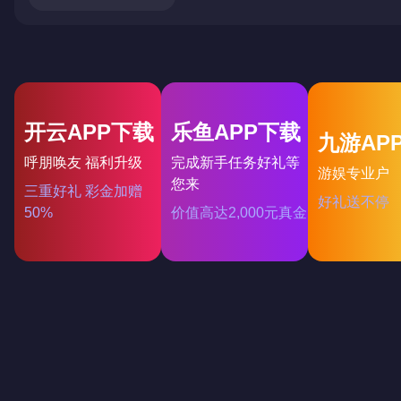
3.2.2 广厦队的策略变化
3.3 第三节：紧张对决
3.3.1 关键转换点
3.3.2 球员的个人表现
3.4 第四节：辽宁队的冲击
3.4.1 最后冲击的关键时刻
3.4.2 郭艾伦的关键表现
四、比赛结果分析
4.1 最终比分解析
4.2 关键数据与统计
4.3 比赛中的亮点与值得关注的部
五、球员表现