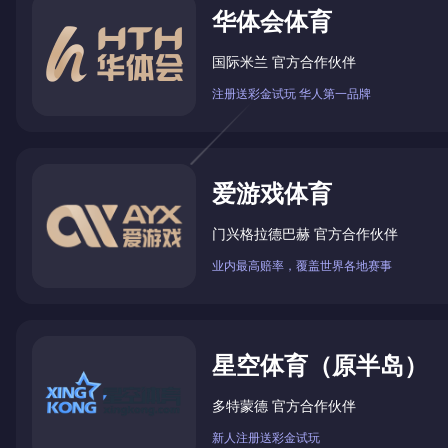
1.3 本场比赛的重要性
二、比赛前的准备
2.1 辽宁队的状态分析
2.2 广厦队的状态分析
2.3 两队教练的战术布置
三、比赛过程
3.1 第一节：辽宁队的开局强势
3.1.1 关键球员表现
3.1.2 广厦队的回应
3.2 第二节：双方互有攻守
3.2.1 辽宁队的战术调整