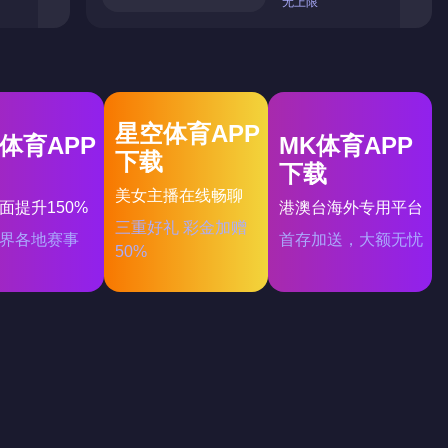
最新文章
足球鞋如何选择，足球
鞋挑什么样的好
2026-03-30
0
足球守门员训练方法，
足球守门员训练实战宝
典
2026-03-29
0
足球比赛数据算法研
究，足球比赛技术数据
统计表格
2026-03-29
0
足球比赛裁判规则说
明，足球裁判法规则
2026-03-28
0